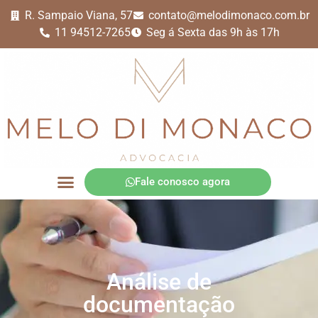
R. Sampaio Viana, 57
contato@melodimonaco.com.br
11 94512-7265
Seg á Sexta das 9h às 17h
Fale conosco agora
Área de Atuação
Quem somos
Análise de
documentação