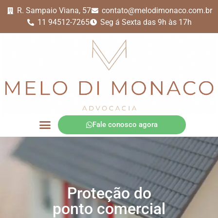
R. Sampaio Viana, 57
contato@melodimonaco.com.br
11 94512-7265
Seg á Sexta das 9h às 17h
Fale conosco agora
Área de Atuação
Quem somos
Proteção do
ponto comercial