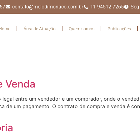
 57
contato@melodimonaco.com.br
11 94512-7265
Seg
Home
Área de Atuação
Quem somos
Publicações
e Venda
legal entre um vendedor e um comprador, onde o vendedo
a de um pagamento. O contrato de compra e venda é cons
ria